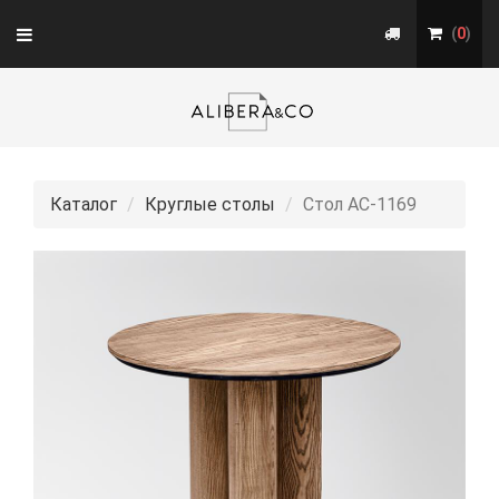
Toggle
(
0
)
navigation
Каталог
Круглые столы
Стол АС-1169