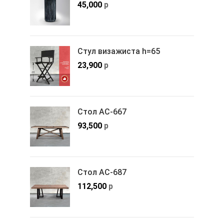
45,000
р
Стул визажиста h=65
23,900
р
Стол АС-667
93,500
р
Стол АС-687
112,500
р