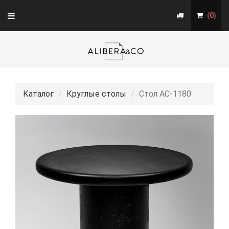
Toggle
(
0
)
navigation
Каталог
Круглые столы
Стол АС-1180