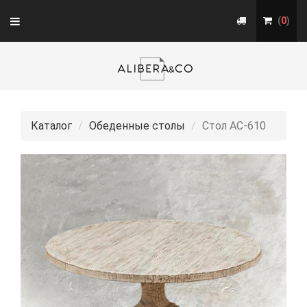
Toggle
(
0
)
navigation
Каталог
Обеденные столы
Стол АС-610