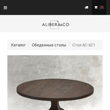
Toggle
(
0
)
navigation
Каталог
Обеденные столы
Стол АС-621