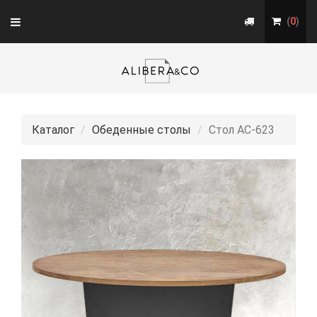
Toggle
(
0
)
navigation
Каталог
Обеденные столы
Стол АС-623