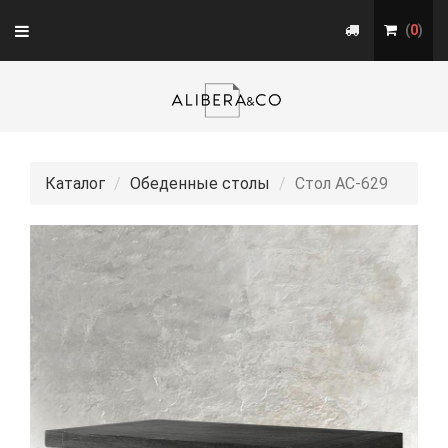
Toggle
(
0
)
navigation
Каталог
Обеденные столы
Стол АС-629