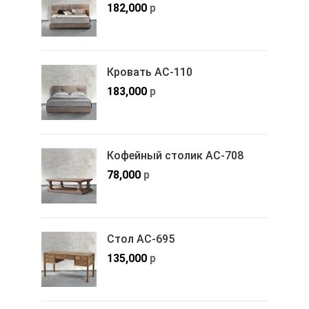
182,000
р
Кровать АС-110
183,000
р
Кофейный столик АС-708
78,000
р
Стол АС-695
135,000
р