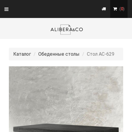
Toggle
(
0
)
navigation
Каталог
Обеденные столы
Стол АС-629