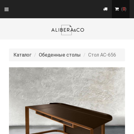
Toggle
(
0
)
navigation
Каталог
Обеденные столы
Стол АС-656