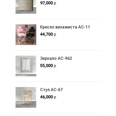
97,000
р
Кресло визажиста АС-11
44,700
р
Зеркало АС-962
55,000
р
Стул АС-67
46,000
р