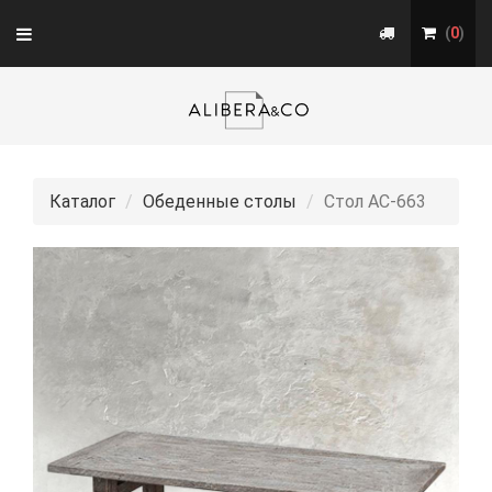
Toggle
(
0
)
navigation
Каталог
Обеденные столы
Стол АС-663