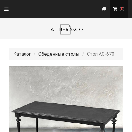
Toggle
(
0
)
navigation
Каталог
Обеденные столы
Стол АС-670