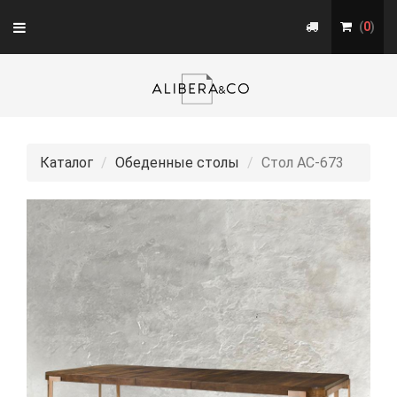
Toggle
(
0
)
navigation
Каталог
Обеденные столы
Стол АС-673