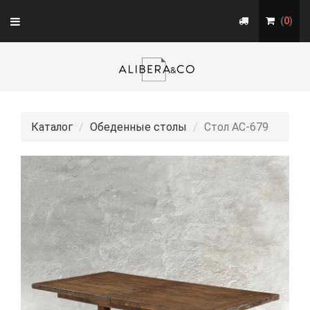
Toggle
(
0
)
navigation
Каталог
Обеденные столы
Стол АС-679