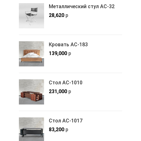
Металлический стул АС-32
28,620
р
Кровать АС-183
139,000
р
Стол АС-1010
231,000
р
Стол АС-1017
83,200
р