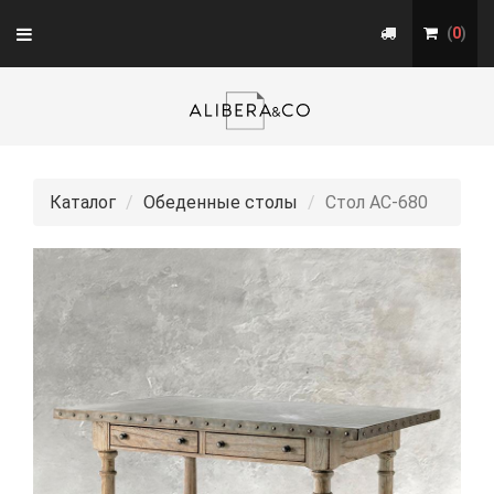
Toggle
(
0
)
navigation
Каталог
Обеденные столы
Стол АС-680