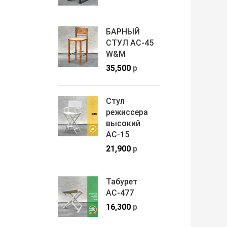
БАРНЫЙ
СТУЛ АС-45
W&M
35,500
р
Стул
режиссера
высокий
АС-15
21,900
р
Табурет
АС-477
16,300
р