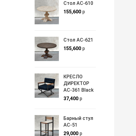
Стол АС-610
155,600
р
Стол АС-621
155,600
р
КРЕСЛО
ДИРЕКТОР
АС-361 Black
37,400
р
Барный стул
АС-51
29,000
р