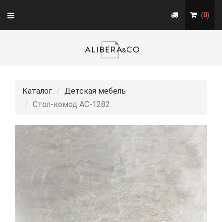
Toggle
(
0
)
navigation
Каталог
Детская мебель
Стол-комод АС-1282