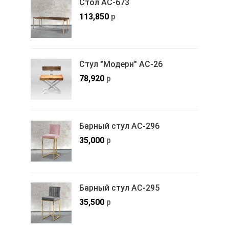
Стол АС-673
113,850
р
Стул "Модерн" АС-26
78,920
р
Барный стул АС-296
35,000
р
Барный стул АС-295
35,500
р