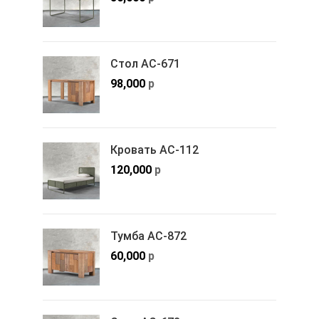
Стол АС-671
98,000
р
Кровать АС-112
120,000
р
Тумба АС-872
60,000
р