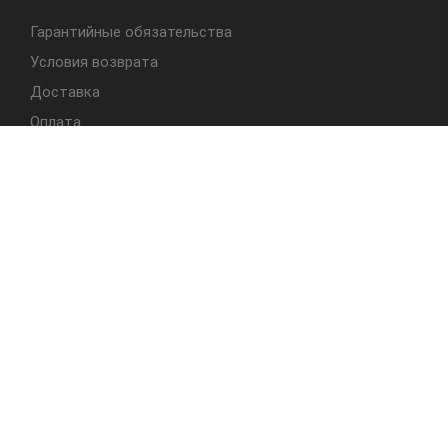
Гарантийные обязательства
Условия возврата
Доставка
Оплата
БЫСТРЫЙ ДОСТУП
Cтолы
Табуреты
Стулья
Студия Альбера