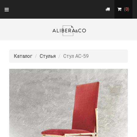
Toggle
(
0
)
navigation
Каталог
Стулья
Стул АС-59