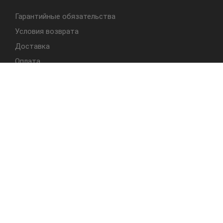
Гарантийные обязательства
Условия возврата
Доставка
Оплата
БЫСТРЫЙ ДОСТУП
Cтолы
Табуреты
Стулья
Студия Альбера