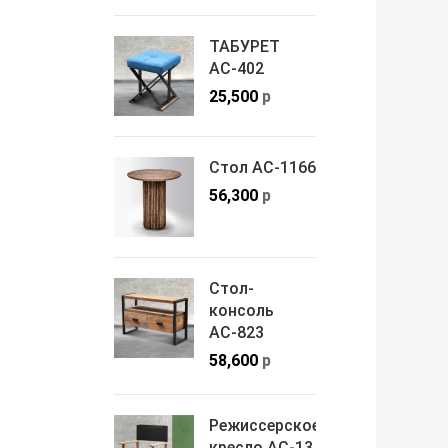
ТАБУРЕТ
АС-402
25,500
р
Стол АС-1166
56,300
р
Стол-
консоль
АС-823
58,600
р
Режиссерское
кресло АС-13