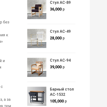
Стул АС-89
36,000
р
р без
Стул АС-49
ия к
28,000
р
а»
Стул АС-94
й и
39,000
р
м
 с
Барный стол
АС-1532
, а за
105,000
р
ив тем