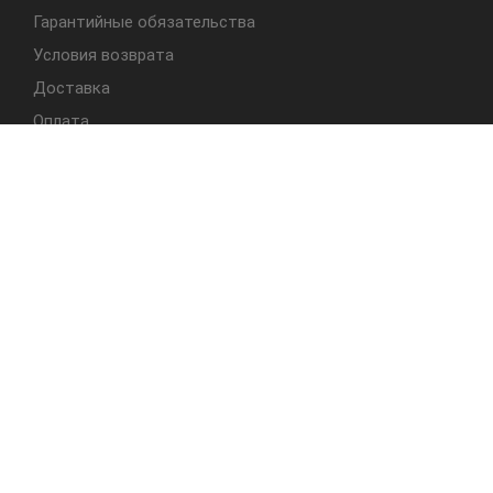
Гарантийные обязательства
Условия возврата
Доставка
Оплата
БЫСТРЫЙ ДОСТУП
Cтолы
Табуреты
Стулья
Студия Альбера