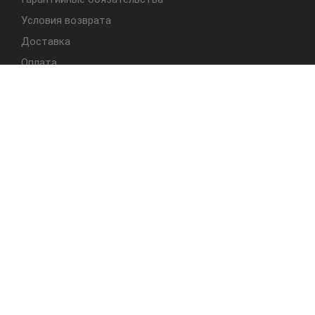
Условия возврата
Доставка
Оплата
БЫСТРЫЙ ДОСТУП
Cтолы
Табуреты
Стулья
Студия Альбера