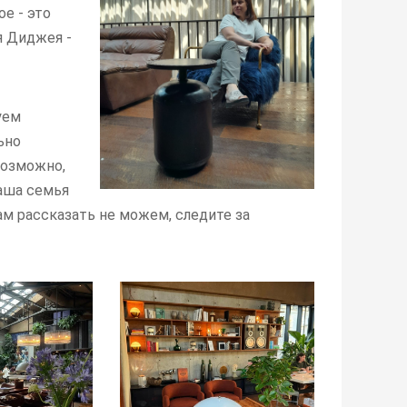
е - это
я Диджея -
уем
ьно
возможно,
наша семья
ам рассказать не можем, следите за