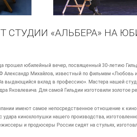
ОТ СТУДИИ «АЛЬБЕРА» НА Ю
ода прошел юбилейный вечер, посвященный 30-летию Гильд
Ф Александр Михайлов, известный по фильмам «Любовь и 
За выдающийся вклад в профессию». Мастера нашей сту
дра Яковлевича. Для самой Гильдии изготовили золотое р
пании имеют самое непосредственное отношение к кино.
 с удара кинохлопушки нашего производства, изготовлен
ежиссеры и продюсеры России сидят на стульях, изготов