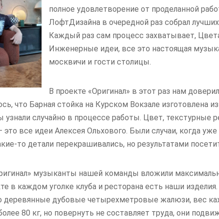
полное удовлетворение от проделанной раб
ЛофтДизайна в очередной раз собрал лучших
Каждый раз сам процесс захватывает, Цвета
Инженерные идеи, все это настоящая музык
москвичи и гости столицы.
В проекте «Оригинал» в этот раз нам доверил
ось, что Барная стойка на Курском Вокзале изготовлена и
ы узнали случайно в процессе работы. Цвет, текстурные 
 это все идеи Алексея Ольхового. Были случаи, когда уж
кие-то детали перекрашивались, но результатами посетите
Оригинал» музыканты нашей команды вложили максимальн
кте в каждом уголке клуба и ресторана есть наши изделия.
то деревянные дубовые четырехметровые жалюзи, вес к
олее 80 кг, но повернуть не составляет труда, они подви