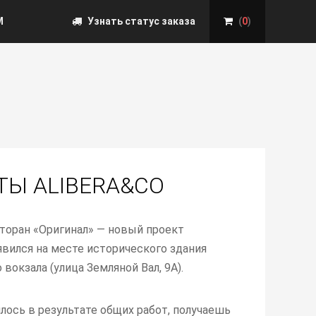
М
Узнать статус заказа
(
0
)
ТЫ ALIBERA&CO
сторан «Оригинал» — новый проект
явился на месте исторического здания
окзала (улица Земляной Вал, 9А).
илось в результате общих работ, получаешь