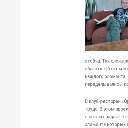
стойка. Так сложил
области. Об этом м
каждого элемента –
переделывались, ка
В клуб-ресторан «
труда. В этом прое
сложных задач - э
элемента которых б