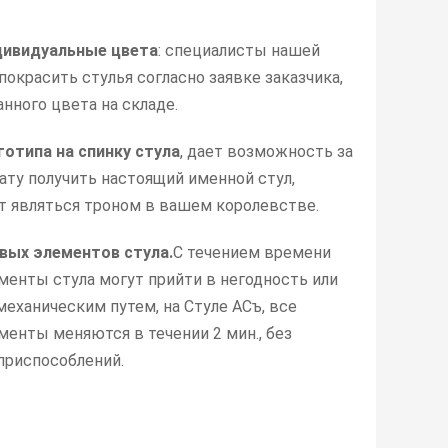
дивидуальные цвета
: специалисты нашей
покрасить стулья согласно заявке заказчика,
анного цвета на складе.
готипа на спинку стула
, дает возможность за
ату получить настоящий именной стул,
т являться троном в вашем королевстве.
вых элементов стула.
С течением времени
менты стула могут прийти в негодность или
еханическим путем, на Стуле АСъ, все
енты меняются в течении 2 мин., без
приспособлений.