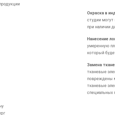
 продукции
Окраска в ин
студии могут 
при наличии д
Нанесение ло
умеренную пл
который буде
Замена ткане
тканевые эле
повреждены м
тканевые элем
специальных 
ну
ург