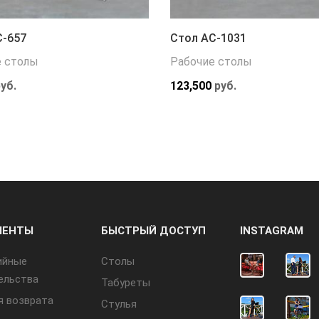
С-657
Стол АС-1031
е столы
Рабочие столы
уб.
123,500
руб.
МЕНТЫ
БЫСТРЫЙ ДОСТУП
INSTAGRAM
ийные
Cтолы
ельства
Табуреты
я возврата
Стулья