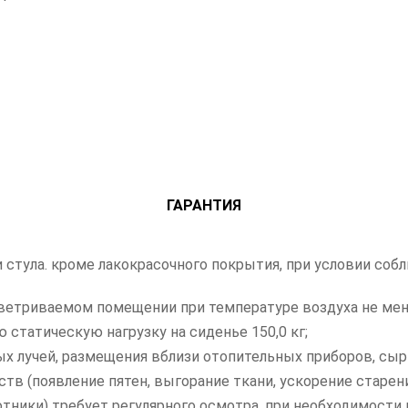
ГАРАНТИЯ
ли стула. кроме лакокрасочного покрытия, при условии со
ветриваемом помещении при температуре воздуха не мене
статическую нагрузку на сиденье 150,0 кг;
х лучей, размещения вблизи отопительных приборов, сыр
тв (появление пятен, выгорание ткани, ускорение старен
отники) требует регулярного осмотра, при необходимости