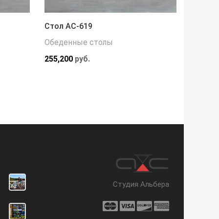
Стол АС-619
Стол А
Обеденные столы
Рабочи
255,200
руб.
98,700
Студия Альбера