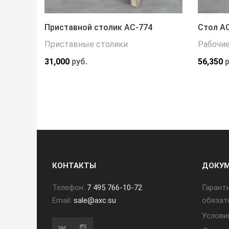
Приставной столик АС-774
Стол А
Приставные столики
Рабочи
31,000
руб.
56,350
р
КОНТАКТЫ
ДОКУ
Телефон:
7 495 766-10-72
Гарант
Email:
sale@axc.su
обязат
Услови