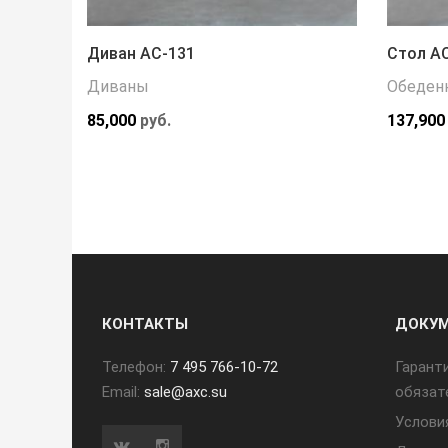
Диван АС-131
Стол А
Диваны
Обеден
85,000
руб.
137,900
КОНТАКТЫ
ДОКУ
Телефон:
7 495 766-10-72
Гарант
Email:
sale@axc.su
обязат
Услови