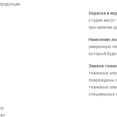
 продукции
Окраска в ин
студии могут 
при наличии д
Нанесение ло
умеренную пл
который буде
Замена ткане
тканевые эле
повреждены м
тканевые элем
специальных 
ну
ург