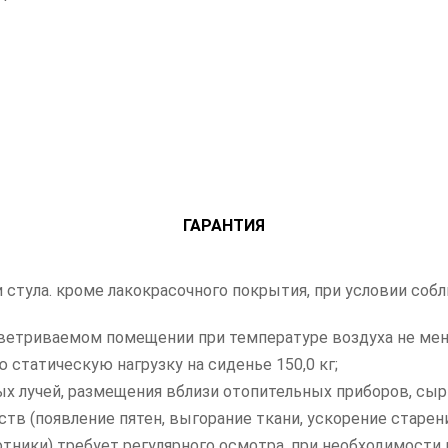
ГАРАНТИЯ
ли стула. кроме лакокрасочного покрытия, при условии со
ветриваемом помещении при температуре воздуха не мене
статическую нагрузку на сиденье 150,0 кг;
х лучей, размещения вблизи отопительных приборов, сыр
тв (появление пятен, выгорание ткани, ускорение старен
отники) требует регулярного осмотра, при необходимости