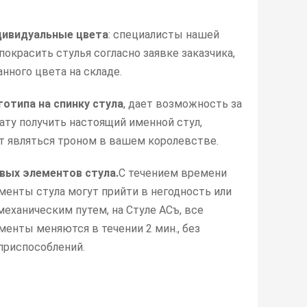
дивидуальные цвета
: специалисты нашей
покрасить стулья согласно заявке заказчика,
анного цвета на складе.
готипа на спинку стула
, дает возможность за
ату получить настоящий именной стул,
т являться троном в вашем королевстве.
вых элементов стула.
С течением времени
менты стула могут прийти в негодность или
еханическим путем, на Стуле АСъ, все
енты меняются в течении 2 мин., без
приспособлений.