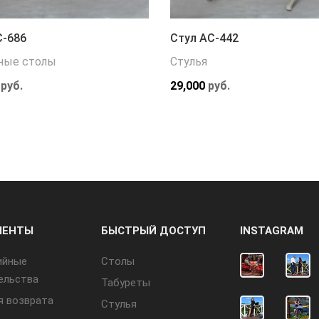
С-686
Стул АС-442
ные столы
Стулья
руб.
29,000
руб.
МЕНТЫ
БЫСТРЫЙ ДОСТУП
INSTAGRAM
ийные
Cтолы
ельства
Табуреты
я возврата
Стулья