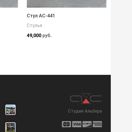
Стул АС-441
Стол А
Стулья
Обеден
49,000
руб.
96,550
Студия Альбера