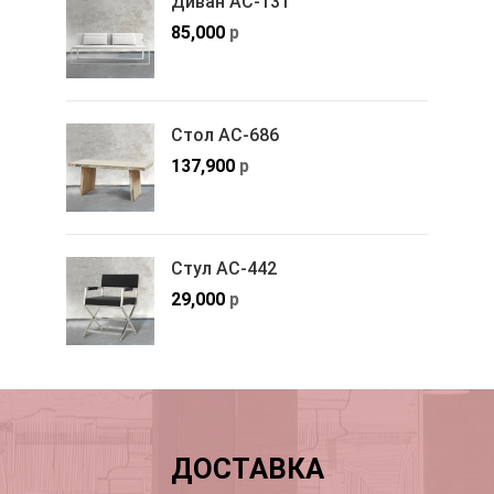
Диван АС-131
85,000
р
Стол АС-686
137,900
р
Стул АС-442
29,000
р
ДОСТАВКА