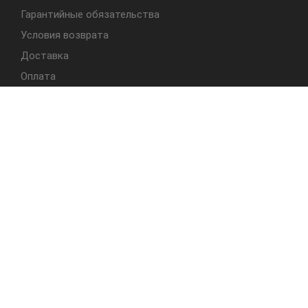
Гарантийные обязательства
Условия возврата
Доставка
Оплата
БЫСТРЫЙ ДОСТУП
Cтолы
Табуреты
Стулья
Студия Альбера